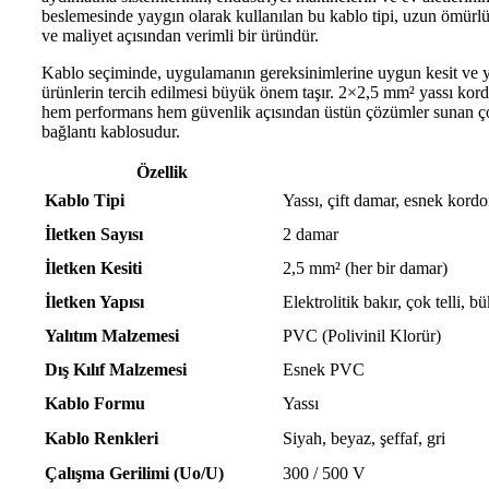
beslemesinde yaygın olarak kullanılan bu kablo tipi, uzun ömürlü
ve maliyet açısından verimli bir üründür.
Kablo seçiminde, uygulamanın gereksinimlerine uygun kesit ve 
ürünlerin tercih edilmesi büyük önem taşır. 2×2,5 mm² yassı kor
hem performans hem güvenlik açısından üstün çözümler sunan ç
bağlantı kablosudur.
Özellik
Kablo Tipi
Yassı, çift damar, esnek kord
İletken Sayısı
2 damar
İletken Kesiti
2,5 mm² (her bir damar)
İletken Yapısı
Elektrolitik bakır, çok telli, 
Yalıtım Malzemesi
PVC (Polivinil Klorür)
Dış Kılıf Malzemesi
Esnek PVC
Kablo Formu
Yassı
Kablo Renkleri
Siyah, beyaz, şeffaf, gri
Çalışma Gerilimi (Uo/U)
300 / 500 V