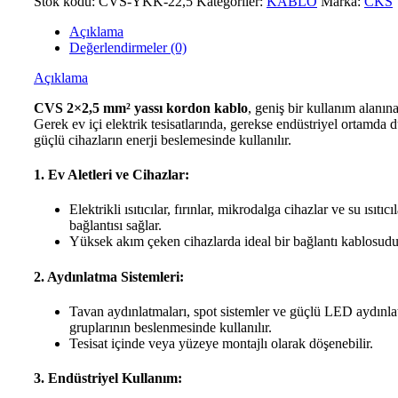
Stok kodu:
CVS-YKK-22,5
Kategoriler:
KABLO
Marka:
CKS
adet
Açıklama
Değerlendirmeler (0)
Açıklama
CVS 2×2,5 mm² yassı kordon kablo
, geniş bir kullanım alanına
Gerek ev içi elektrik tesisatlarında, gerekse endüstriyel ortamda 
güçlü cihazların enerji beslemesinde kullanılır.
1. Ev Aletleri ve Cihazlar:
Elektrikli ısıtıcılar, fırınlar, mikrodalga cihazlar ve su ısıtıcı
bağlantısı sağlar.
Yüksek akım çeken cihazlarda ideal bir bağlantı kablosudu
2. Aydınlatma Sistemleri:
Tavan aydınlatmaları, spot sistemler ve güçlü LED aydınl
gruplarının beslenmesinde kullanılır.
Tesisat içinde veya yüzeye montajlı olarak döşenebilir.
3. Endüstriyel Kullanım: