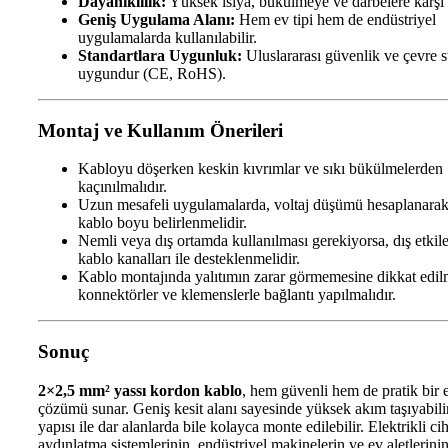
Dayanıklılık:
Yüksek ısıya, bükülmeye ve darbelere karşı d
Geniş Uygulama Alanı:
Hem ev tipi hem de endüstriyel
uygulamalarda kullanılabilir.
Standartlara Uygunluk:
Uluslararası güvenlik ve çevre s
uygundur (CE, RoHS).
Montaj ve Kullanım Önerileri
Kabloyu döşerken keskin kıvrımlar ve sıkı bükülmelerden
kaçınılmalıdır.
Uzun mesafeli uygulamalarda, voltaj düşümü hesaplanara
kablo boyu belirlenmelidir.
Nemli veya dış ortamda kullanılması gerekiyorsa, dış etkile
kablo kanalları ile desteklenmelidir.
Kablo montajında yalıtımın zarar görmemesine dikkat edil
konnektörler ve klemenslerle bağlantı yapılmalıdır.
Sonuç
2×2,5 mm² yassı kordon kablo
, hem güvenli hem de pratik bir e
çözümü sunar. Geniş kesit alanı sayesinde yüksek akım taşıyabili
yapısı ile dar alanlarda bile kolayca monte edilebilir. Elektrikli ci
aydınlatma sistemlerinin, endüstriyel makinelerin ve ev aletlerini