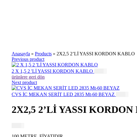
Büyütmek için tıklayın
Anasayfa
»
Products
»
2X2,5 2’Lİ YASSI KORDON KABLO
Previous product
2 X 1,5 2 'Lİ YASSI KORDON KABLO
1,57
₺
ürünlere geri dön
Next product
CVS İÇ MEKAN ŞERİT LED 2835 Mt-60 BEYAZ
0,02
₺
2X2,5 2’Lİ YASSI KORDO
1,78
₺
100 METRE FİYATIDIR