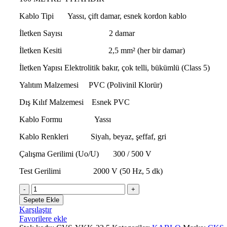
Kablo Tipi Yassı, çift damar, esnek kordon kablo
İletken Sayısı 2 damar
İletken Kesiti 2,5 mm² (her bir damar)
İletken Yapısı Elektrolitik bakır, çok telli, bükümlü (Class 5)
Yalıtım Malzemesi PVC (Polivinil Klorür)
Dış Kılıf Malzemesi Esnek PVC
Kablo Formu Yassı
Kablo Renkleri Siyah, beyaz, şeffaf, gri
Çalışma Gerilimi (Uo/U) 300 / 500 V
Test Gerilimi 2000 V (50 Hz, 5 dk)
2X2,5
2'Lİ
Sepete Ekle
YASSI
Karşılaştır
KORDON
Favorilere ekle
KABLO