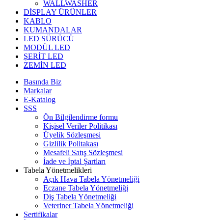
WALLWASHER
DİSPLAY ÜRÜNLER
KABLO
KUMANDALAR
LED SÜRÜCÜ
MODÜL LED
ŞERİT LED
ZEMİN LED
Basında Biz
Markalar
E-Katalog
SSS
Ön Bilgilendirme formu
Kişisel Veriler Politikası
Üyelik Sözleşmesi
Gizlilik Politakası
Mesafeli Satış Sözleşmesi
İade ve İptal Şartları
Tabela Yönetmelikleri
Açık Hava Tabela Yönetmeliği
Eczane Tabela Yönetmeliği
Diş Tabela Yönetmeliği
Veteriner Tabela Yönetmeliği
Sertifikalar