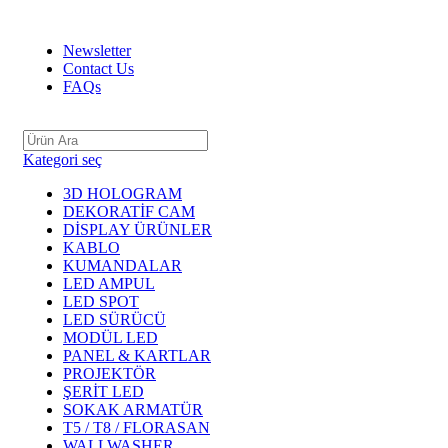
ADD ANYTHING HERE OR JUST REMOVE IT…
Newsletter
Contact Us
FAQs
Kategori seç
3D HOLOGRAM
DEKORATİF CAM
DİSPLAY ÜRÜNLER
KABLO
KUMANDALAR
LED AMPUL
LED SPOT
LED SÜRÜCÜ
MODÜL LED
PANEL & KARTLAR
PROJEKTÖR
ŞERİT LED
SOKAK ARMATÜR
T5 / T8 / FLORASAN
WALLWASHER