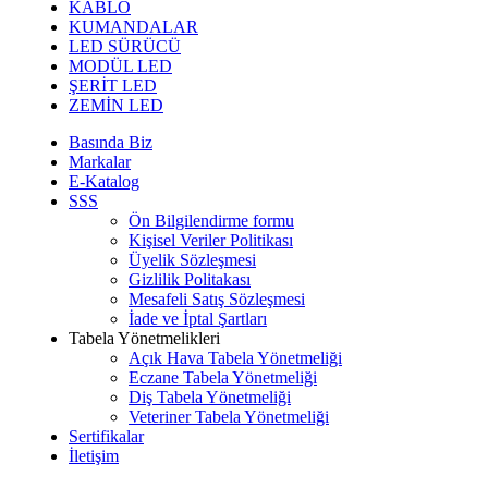
KABLO
KUMANDALAR
LED SÜRÜCÜ
MODÜL LED
ŞERİT LED
ZEMİN LED
Basında Biz
Markalar
E-Katalog
SSS
Ön Bilgilendirme formu
Kişisel Veriler Politikası
Üyelik Sözleşmesi
Gizlilik Politakası
Mesafeli Satış Sözleşmesi
İade ve İptal Şartları
Tabela Yönetmelikleri
Açık Hava Tabela Yönetmeliği
Eczane Tabela Yönetmeliği
Diş Tabela Yönetmeliği
Veteriner Tabela Yönetmeliği
Sertifikalar
İletişim