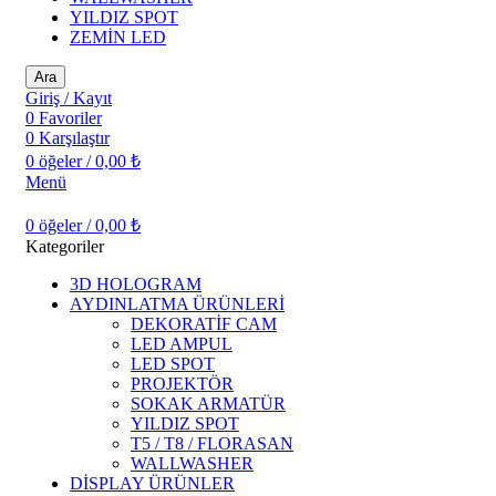
YILDIZ SPOT
ZEMİN LED
Ara
Giriş / Kayıt
0
Favoriler
0
Karşılaştır
0
öğeler
/
0,00
₺
Menü
0
öğeler
/
0,00
₺
Kategoriler
3D HOLOGRAM
AYDINLATMA ÜRÜNLERİ
DEKORATİF CAM
LED AMPUL
LED SPOT
PROJEKTÖR
SOKAK ARMATÜR
YILDIZ SPOT
T5 / T8 / FLORASAN
WALLWASHER
DİSPLAY ÜRÜNLER