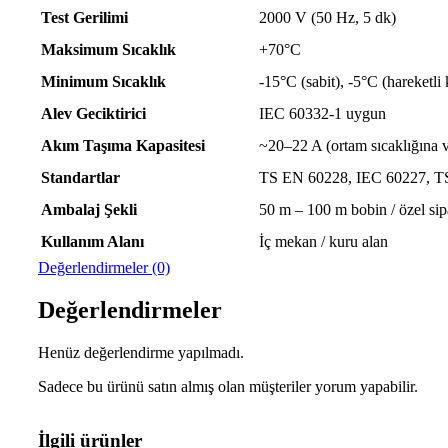
Test Gerilimi
2000 V (50 Hz, 5 dk)
Maksimum Sıcaklık
+70°C
Minimum Sıcaklık
-15°C (sabit), -5°C (hareketli
Alev Geciktirici
IEC 60332-1 uygun
Akım Taşıma Kapasitesi
~20–22 A (ortam sıcaklığına v
Standartlar
TS EN 60228, IEC 60227, 
Ambalaj Şekli
50 m – 100 m bobin / özel sipa
Kullanım Alanı
İç mekan / kuru alan
Değerlendirmeler (0)
Değerlendirmeler
Henüz değerlendirme yapılmadı.
Sadece bu ürünü satın almış olan müşteriler yorum yapabilir.
İlgili ürünler