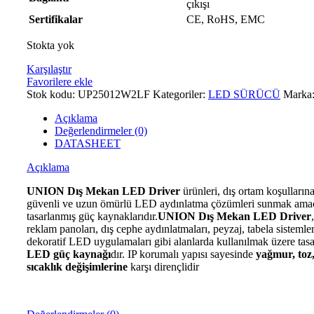
çıkışı
Sertifikalar
CE, RoHS, EMC
Stokta yok
Karşılaştır
Favorilere ekle
Stok kodu:
UP25012W2LF
Kategoriler:
LED SÜRÜCÜ
Marka
Açıklama
Değerlendirmeler (0)
DATASHEET
Açıklama
UNION Dış Mekan LED Driver
ürünleri, dış ortam koşullarına
güvenli ve uzun ömürlü LED aydınlatma çözümleri sunmak ama
tasarlanmış güç kaynaklarıdır.
UNION Dış Mekan LED Driver
reklam panoları, dış cephe aydınlatmaları, peyzaj, tabela sistemler
dekoratif LED uygulamaları gibi alanlarda kullanılmak üzere tasa
LED güç kaynağı
dır. IP korumalı yapısı sayesinde
yağmur, toz
sıcaklık değişimlerine
karşı dirençlidir