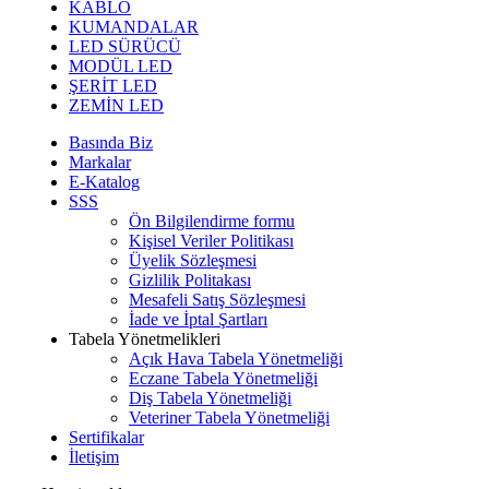
KABLO
KUMANDALAR
LED SÜRÜCÜ
MODÜL LED
ŞERİT LED
ZEMİN LED
Basında Biz
Markalar
E-Katalog
SSS
Ön Bilgilendirme formu
Kişisel Veriler Politikası
Üyelik Sözleşmesi
Gizlilik Politakası
Mesafeli Satış Sözleşmesi
İade ve İptal Şartları
Tabela Yönetmelikleri
Açık Hava Tabela Yönetmeliği
Eczane Tabela Yönetmeliği
Diş Tabela Yönetmeliği
Veteriner Tabela Yönetmeliği
Sertifikalar
İletişim