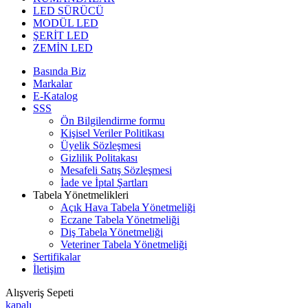
LED SÜRÜCÜ
MODÜL LED
ŞERİT LED
ZEMİN LED
Basında Biz
Markalar
E-Katalog
SSS
Ön Bilgilendirme formu
Kişisel Veriler Politikası
Üyelik Sözleşmesi
Gizlilik Politakası
Mesafeli Satış Sözleşmesi
İade ve İptal Şartları
Tabela Yönetmelikleri
Açık Hava Tabela Yönetmeliği
Eczane Tabela Yönetmeliği
Diş Tabela Yönetmeliği
Veteriner Tabela Yönetmeliği
Sertifikalar
İletişim
Alışveriş Sepeti
kapalı