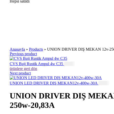
Hepsi satıldı
Büyütmek için tıklayın
Anasayfa
»
Products
»
UNION DRIVER DIŞ MEKAN 12v-25
Previous product
CVS Buji Rustik Ampul 4w C35
0,03
₺
ürünlere geri dön
Next product
UNION LED DRIVER DIŞ MEKAN12v-400w-30A
0,86
₺
UNION DRIVER DIŞ MEKAN
250w-20,83A