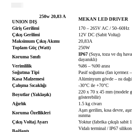
0,52
₺
250w 20,83 A
MEKAN LED DRIVER
UNION DIŞ
Giriş Gerilimi
170 – 265V AC / 50–60Hz
Çıkış Gerilimi
12V DC (Sabit Voltaj)
Maksimum Çıkış Akımı
20,83A
Toplam Güç (Watt)
250W
IP67
(Suya, toza ve dış hava
Koruma Sınıfı
dayanıklı)
Verimlilik
%86 – %90 arası
Soğutma Tipi
Pasif soğutma (fan içermez –
Kasa Malzemesi
Alüminyum gövde – ısı dağıl
Çalışma Sıcaklığı
-30°C ile +70°C
220 x 70 x 45 mm (modele gö
Boyutlar (Yaklaşık)
gösterebilir)
Ağırlık
1.5 kg civarı
Aşırı gerilim, kısa devre, aşır
Koruma Özellikleri
ısınma
Çıkış Voltaj Ayarı
Yoktur (fabrika çıkışlı sabit
Vidalı terminal / IP67 silikon
Bağlantı