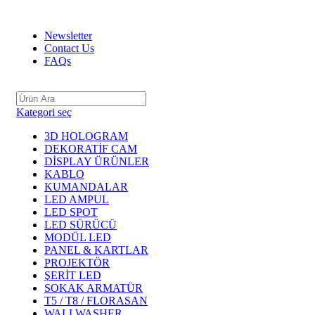
ADD ANYTHING HERE OR JUST REMOVE IT…
Newsletter
Contact Us
FAQs
Kategori seç
3D HOLOGRAM
DEKORATİF CAM
DİSPLAY ÜRÜNLER
KABLO
KUMANDALAR
LED AMPUL
LED SPOT
LED SÜRÜCÜ
MODÜL LED
PANEL & KARTLAR
PROJEKTÖR
ŞERİT LED
SOKAK ARMATÜR
T5 / T8 / FLORASAN
WALLWASHER