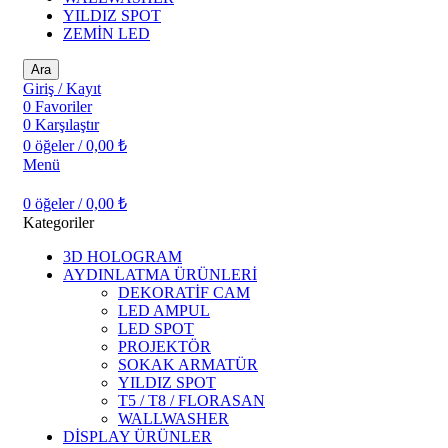
YILDIZ SPOT
ZEMİN LED
Ara
Giriş / Kayıt
0
Favoriler
0
Karşılaştır
0
öğeler
/
0,00
₺
Menü
0
öğeler
/
0,00
₺
Kategoriler
3D HOLOGRAM
AYDINLATMA ÜRÜNLERİ
DEKORATİF CAM
LED AMPUL
LED SPOT
PROJEKTÖR
SOKAK ARMATÜR
YILDIZ SPOT
T5 / T8 / FLORASAN
WALLWASHER
DİSPLAY ÜRÜNLER